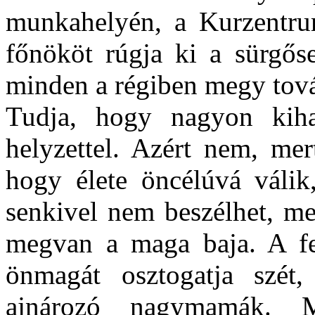
munkahelyén, a Kurzentrum
főnököt rúgja ki a sürgős
minden a régiben megy tov
Tudja, hogy nagyon kiha
helyzettel. Azért nem, mer
hogy élete öncélúvá válik
senkivel nem beszélhet, me
megvan a maga baja. A fel
önmagát osztogatja szét,
ajnározó nagymamák