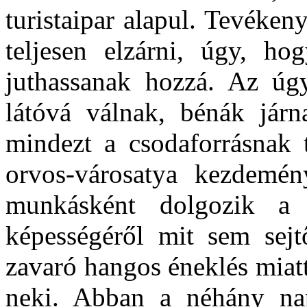
turistaipar alapul. Tevéken
teljesen elzárni, úgy, ho
juthassanak hozzá. Az úg
látóvá válnak, bénák járn
mindezt a csodaforrásnak t
orvos-városatya kezdemény
munkásként dolgozik a
képességéről mit sem sejt
zavaró hangos éneklés miat
neki. Abban a néhány na