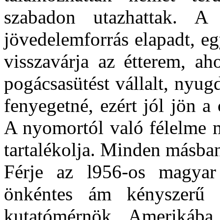
szabadon utazhattak. A
jövedelemforrás elapadt, eg
visszavárja az étterem, ah
pogácsasütést vállalt, nyug
fenyegetné, ezért jól jön a 
A nyomortól való félelme mi
tartalékolja. Minden másban 
Férje az l956-os magyar 
önkéntes ám kényszerű s
kutatómérnök, Amerikába d