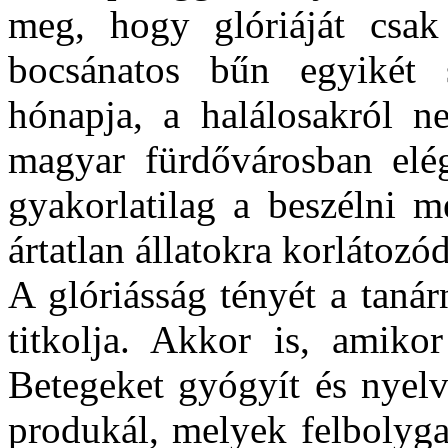
meg, hogy glóriáját csak
bocsánatos bűn egyikét 
hónapja, a halálosakról n
magyar fürdővárosban elég 
gyakorlatilag a beszélni m
ártatlan állatokra korlátozód
A glóriásság tényét a taná
titkolja. Akkor is, amiko
Betegeket gyógyít és nyelv
produkál, melyek felbolyga