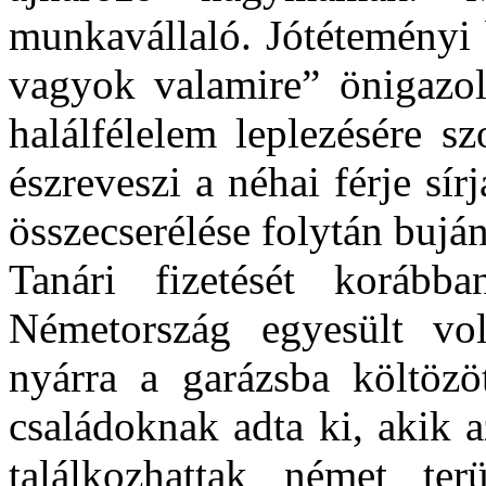
munkavállaló. Jótéteményi 
vagyok valamire” önigazolá
halálfélelem leplezésére s
észreveszi a néhai férje sí
összecserélése folytán bujá
Tanári fizetését koráb
Németország egyesült vol
nyárra a garázsba költözöt
családoknak adta ki, akik 
találkozhattak német ter