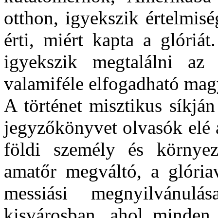
otthon, igyekszik értelmisé
érti, miért kapta a glóriá
igyekszik megtalálni az 
valamiféle elfogadható magy
A történet misztikus síkjá
jegyzőkönyvet olvasók elé a
földi személy és környez
amatőr megváltó, a glóriav
messiási megnyilvánul
kisvárosban, ahol minden